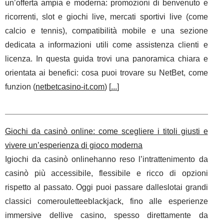
un’offerta ampia e moderna: promozioni di benvenuto e
ricorrenti, slot e giochi live, mercati sportivi live (come
calcio e tennis), compatibilità mobile e una sezione
dedicata a informazioni utili come assistenza clienti e
licenza. In questa guida trovi una panoramica chiara e
orientata ai benefici: cosa puoi trovare su NetBet, come
funzion (
netbetcasino-it.com
) [
...
]
Giochi da casinò online: come scegliere i titoli giusti e
vivere un’esperienza di gioco moderna
Igiochi da casinò onlinehanno reso l’intrattenimento da
casinò più accessibile, flessibile e ricco di opzioni
rispetto al passato. Oggi puoi passare dalleslotai grandi
classici comerouletteeblackjack, fino alle esperienze
immersive dellive casino, spesso direttamente da